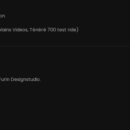
on
lains Videos, Ténéré 700 test ride)
e
urin Designstudio.
e