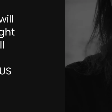
ill
ght
ll
(US